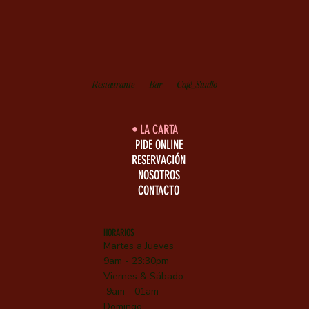
Restaurante
Bar
Café_Studio
LA CARTA
PIDE ONLINE
RESERVACIÓN
NOSOTROS
CONTACTO
HORARIOS
Martes a Jueves
9am - 23:30pm
Viernes &
Sábado
9am - 01am
Domingo