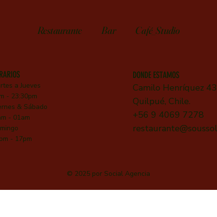
Restaurante
Bar
Café_Studio
RARIOS
DONDE ESTAMOS
rtes a Jueves
Camilo Henríquez 4
m - 23:30pm
Quilpué, Chile.
ernes &
Sábado
+56 9 4069 7278
m - 01am
restaurante@soussol
mingo
pm - 17pm
© 2025 por
Social Agencia